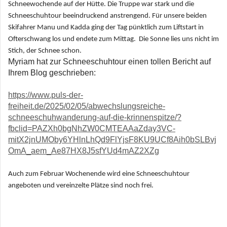
Schneewochende auf der Hütte. Die Truppe war stark und die
Schneeschuhtour beeindruckend anstrengend. Für unsere beiden
Skifahrer Manu und Kadda ging der Tag pünktlich zum Liftstart in
Ofterschwang los und endete zum Mittag. Die Sonne lies uns nicht im
Stich, der Schnee schon.
Myriam hat zur Schneeschuhtour einen tollen Bericht auf
Ihrem Blog geschrieben:
https://www.puls-der-
freiheit.de/2025/02/05/abwechslungsreiche-
schneeschuhwanderung-auf-die-krinnenspitze/?
fbclid=PAZXh0bgNhZW0CMTEAAaZday3VC-
mitX2jnUMOby6YHlnLhQd9FlYjsF8KU9UCf8Aih0bSLBvj
OmA_aem_Ae87HX8J5sfYUd4mAZ2XZg
Auch zum Februar Wochenende wird eine Schneeschuhtour
angeboten und vereinzelte Plätze sind noch frei.